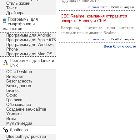
будущих iPhone 2019...
Стиль жизни
полный текст
| 15:40 29 апреля
Текст
Драйвера
CEO Realme: компания отправится
Программы для
покорять Европу и США
смартфонов и
Наверняка, некоторые наши читатели
планшетов
слышали про компанию Realme...
Программы для Android
Программы для Apple iOS
полный текст
| 15:40 29 апреля
Программы для Windows
Весь блог о софте
Phone
Программы для Mac OS
Программы для Linux и
Unix
ОС и Desktop
Интернет
Безопасность
Базы данных
Бизнес
Офис
Графика
Образование
Создание веб-сайтов
Утилиты
Игры
Мультимедиа
Драйвера
Bluetooth устройства