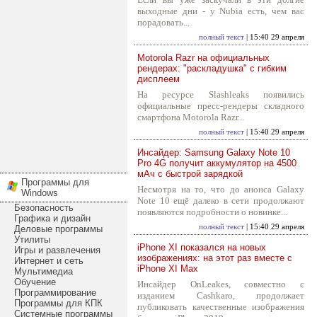
выходные дни - у Nubia есть, чем вас
порадовать...
полный текст
| 15:40 29 апреля
Motorola Razr на официальных
рендерах: "раскладушка" с гибким
дисплеем
На ресурсе Slashleaks появились
официальные пресс-рендеры складного
смартфона Motorola Razr...
полный текст
| 15:40 29 апреля
Инсайдер: Samsung Galaxy Note 10
Pro 4G получит аккумулятор на 4500
мАч с быстрой зарядкой
Программы для
Несмотря на то, что до анонса Galaxy
Windows
Note 10 ещё далеко в сети продолжают
Безопасность
появляются подробности о новинке...
Графика и дизайн
полный текст
| 15:40 29 апреля
Деловые программы
Утилиты
iPhone XI показался на новых
Игры и развлечения
изображениях: на этот раз вместе с
Интернет и сеть
iPhone XI Max
Мультимедиа
Обучение
Инсайдер OnLeakes, совместно с
Программирование
изданием Cashkaro, продолжает
Программы для КПК
публиковать качественные изображения
Системные программы