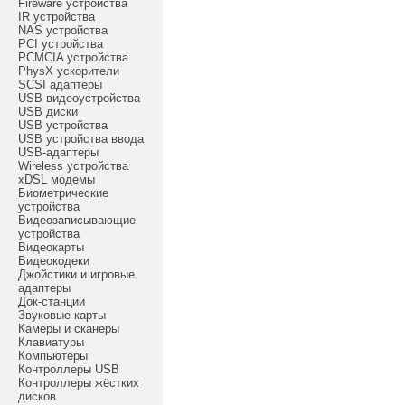
Fireware устройства
IR устройства
NAS устройства
PCI устройства
PCMCIA устройства
PhysX ускорители
SCSI адаптеры
USB видеоустройства
USB диски
USB устройства
USB устройства ввода
USB-адаптеры
Wireless устройства
xDSL модемы
Биометрические
устройства
Видеозаписывающие
устройства
Видеокарты
Видеокодеки
Джойстики и игровые
адаптеры
Док-станции
Звуковые карты
Камеры и сканеры
Клавиатуры
Компьютеры
Контроллеры USB
Контроллеры жёстких
дисков